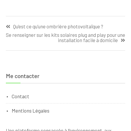
votre étang : 5
étapes
essentielles
Navigation
pour une
Qu’est ce qu’une ombrière photovoltaïque ?
gestion durable
de
Se renseigner sur les kits solaires plug and play pour une
l’article
installation facile à domicile
Me contacter
Contact
Mentions Légales
Une
plateforme consacrée à l’environnement
, aux