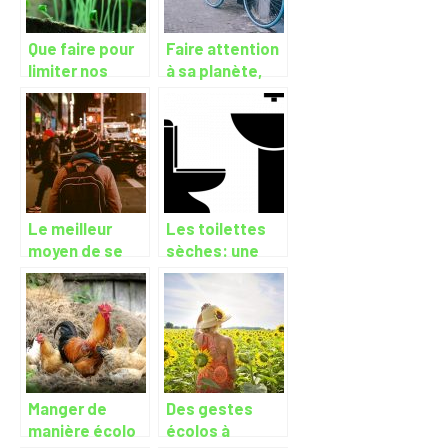
Que faire pour
Faire attention
limiter nos
à sa planète,
déchets ?
passe aussi par
les
déplacement
Le meilleur
Les toilettes
moyen de se
sèches: une
déplacer
solution écolo
écologiquement
pour limiter le
gaspillage
d’eau
Manger de
Des gestes
manière écolo
écolos à