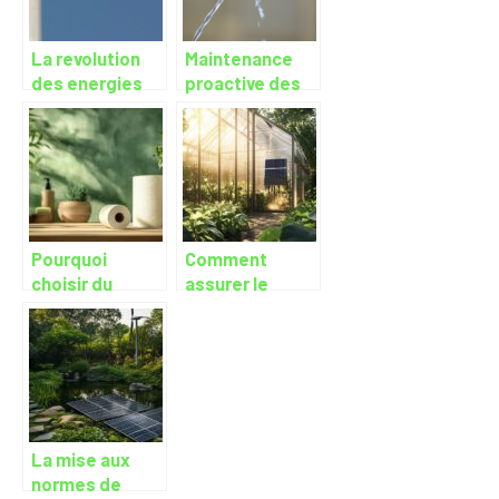
La revolution
Maintenance
des energies
proactive des
renouvelables
infrastructures
dans nos foyers
d’eau potable :
et pour le
une necessite
climat
pour preserver
nos ressources
Pourquoi
Comment
choisir du
assurer le
papier toilette
chauffage de
recyclé pour
sa serre de
vos courses en
jardin : 5
ligne ?
solutions
écologiques
La mise aux
normes de