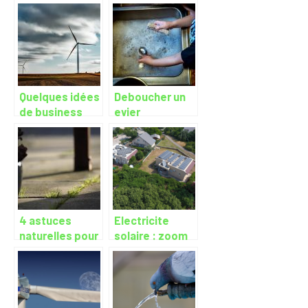
adopter au
quotidien
Quelques idées
Deboucher un
de business
evier
écologique
naturellement :
comment faire
?
4 astuces
Electricite
naturelles pour
solaire : zoom
se debarrasser
sur
des mauvaises
l’autoconsommation
herbes
et la vente de
surplus