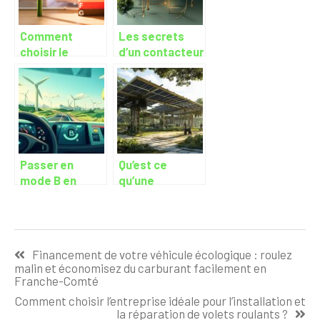
Comment
Les secrets
choisir le
d’un contacteur
meilleur
Jour/Nuit
fournisseur
efficace :
d’énergie pour
installation et
votre foyer
maintenance
Passer en
Qu’est ce
mode B en
qu’une
roulant voiture
ombrière
electrique : les
photovoltaïque
secrets d’une
?
Navigation
conduite plus
Financement de votre véhicule écologique : roulez
econome
de
malin et économisez du carburant facilement en
Franche-Comté
l’article
Comment choisir l’entreprise idéale pour l’installation et
la réparation de volets roulants ?