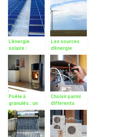
d’électricité ?
électrique ?
L’énergie
Les sources
solaire :
d’énergie
comment est-
renouvelable à
elle produite et
connaître
qu’elles sont
les avantages ?
Poêle à
Choisir parmi
granulés : un
differents
chauffage
types de
design,
chauffe-eaux
efficace et
ecoenergetiques
écologique