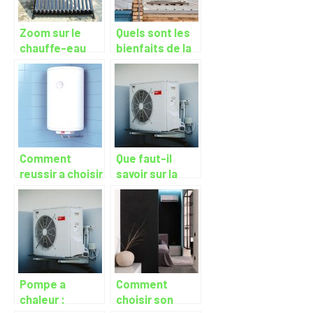
Zoom sur le
Quels sont les
chauffe-eau
bienfaits de la
ecologique
pompe a
chaleur air-eau
?
Comment
Que faut-il
reussir a choisir
savoir sur la
son chauffe-
pompe a
eau electrique
chaleur ?
?
Pompe a
Comment
chaleur :
choisir son