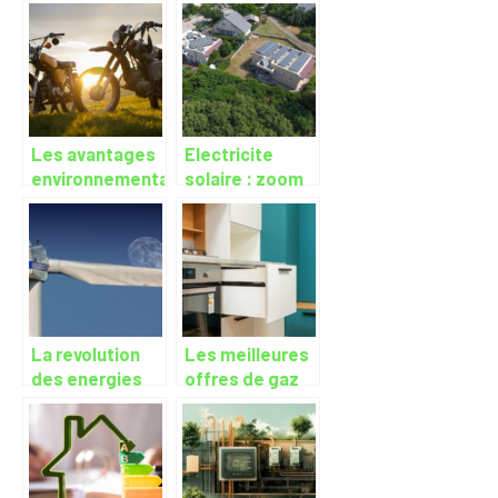
definition et
systeme de
avantages
climatisation ?
Les avantages
Electricite
environnementaux
solaire : zoom
d’une moto
sur
electrique
l’autoconsommation
et la vente de
surplus
La revolution
Les meilleures
des energies
offres de gaz
renouvelables
du moment :
dans nos foyers
guide pour faire
et pour le
des economies
climat