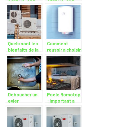
installe dans
ecologique
votre logement
?
Quels sont les
Comment
bienfaits de la
reussir a choisir
pompe a
son chauffe-
chaleur air-eau
eau electrique
?
?
Deboucher un
Poele Romotop
evier
: important a
naturellement :
savoir
comment faire
?