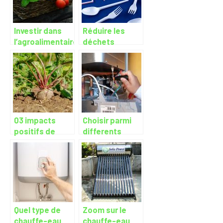
Investir dans
Réduire les
l’agroalimentaire
déchets
: est-ce
quotidiens à la
vraiment une
maison : quels
bonne idée ?
sont les gestes
écoresponsables
à adopter ?
03 impacts
Choisir parmi
positifs de
differents
l’agriculture
types de
biologique
chauffe-eaux
ecoenergetiques
Quel type de
Zoom sur le
chauffe-eau
chauffe-eau