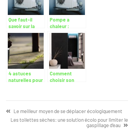
Que faut-il
Pompe a
savoir sur la
chaleur :
pompe a
definition et
chaleur ?
avantages
4 astuces
Comment
naturelles pour
choisir son
se debarrasser
systeme de
des mauvaises
climatisation ?
herbes
Navigation
Le meilleur moyen de se déplacer écologiquement
de
Les toilettes sèches: une solution écolo pour limiter le
l’article
gaspillage d’eau