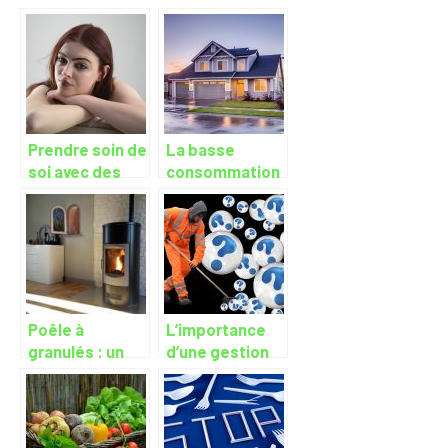
jardinage
chaudière
électrique ?
Prendre soin de
La basse
soi avec des
consommation
ingrédients
des bâtiments
naturels pour le
bien de la
planète
Poêle à
L’importance
granulés : un
d’une gestion
chauffage
des déchets
design,
efficace et
écologique