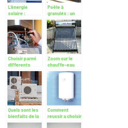
L’énergie
Poêle à
solaire :
granulés : un
comment est-
chauffage
elle produite et
design,
qu’elles sont
efficace et
les avantages ?
écologique
Choisir parmi
Zoom sur le
differents
chauffe-eau
types de
ecologique
chauffe-eaux
ecoenergetiques
Quels sont les
Comment
bienfaits de la
reussir a choisir
pompe a
son chauffe-