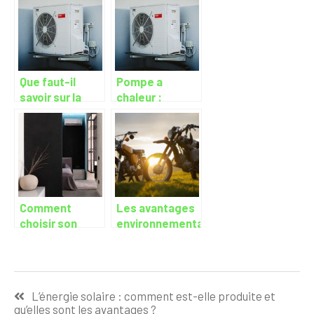
chaleur air-eau
eau electrique
?
?
Que faut-il
Pompe a
savoir sur la
chaleur :
pompe a
definition et
chaleur ?
avantages
Comment
Les avantages
choisir son
environnementaux
systeme de
d’une moto
climatisation ?
electrique
Navigation
L’énergie solaire : comment est-elle produite et
de
qu’elles sont les avantages ?