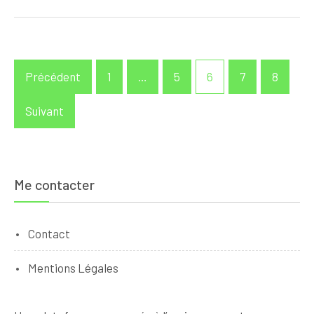
Pagination
Précédent
1
…
5
6
7
8
des
publications
Suivant
Me contacter
Contact
Mentions Légales